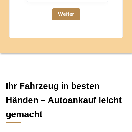
z
Weiter
z
Ihr Fahrzeug in besten
Händen – Autoankauf leicht
gemacht